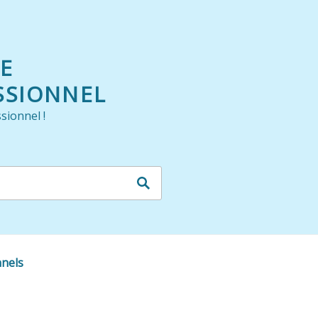
LE
SSIONNEL
sionnel !
nnels