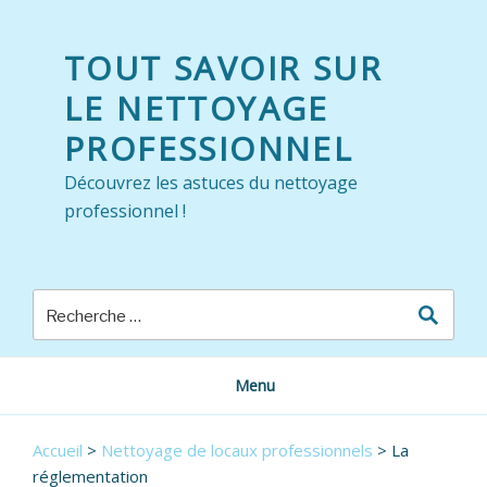
Skip
to
TOUT SAVOIR SUR
content
LE NETTOYAGE
PROFESSIONNEL
Découvrez les astuces du nettoyage
professionnel !
Menu
Accueil
>
Nettoyage de locaux professionnels
>
La
réglementation