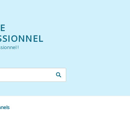
LE
SSIONNEL
sionnel !
nnels