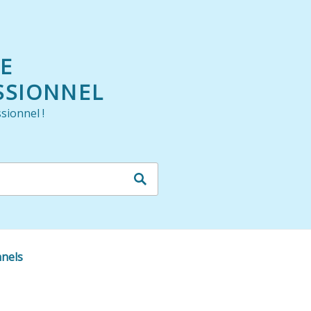
LE
SSIONNEL
sionnel !
nnels