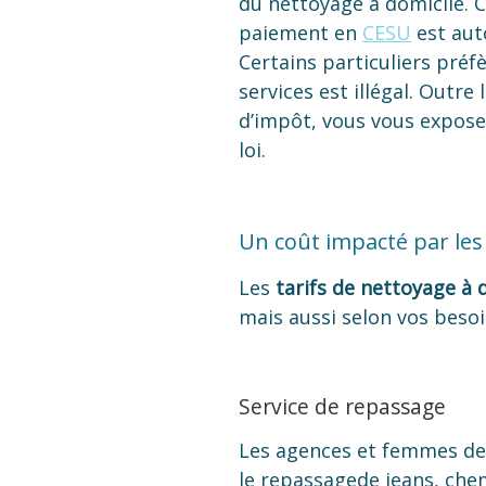
du nettoyage à domicile. 
paiement en
CESU
est aut
Certains particuliers préf
services est illégal. Outre
d’impôt, vous vous exposez
loi.
Un coût impacté par les
Les
tarifs de nettoyage à 
mais aussi selon vos beso
Service de repassage
Les agences et femmes de 
le repassagede jeans, chem