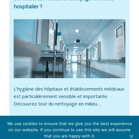
hospitalier ?
L'hygiène des hôpitaux et établissements médicaux
est particulièrement sensible et importante.
Découvrez tout du nettoyage en milieu…
We use cookies to ensure that we give you the best experience
on our website. If you continue to use this site we will assume
Tout savoir sur le nettoyage professionnel :
informations
that you are happy with it.