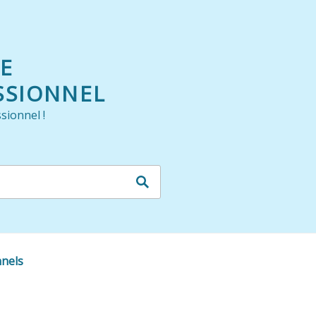
LE
SSIONNEL
sionnel !
nnels