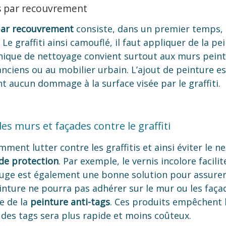
is par recouvrement
 par recouvrement
consiste, dans un premier temps, à
. Le graffiti ainsi camouflé, il faut appliquer de la p
nique de nettoyage convient surtout aux murs peints
ens ou au mobilier urbain. L’ajout de peinture est i
nt aucun dommage à la surface visée par le graffiti.
es murs et façades contre le graffiti
ent lutter contre les graffitis et ainsi éviter le ne
de protection
. Par exemple, le vernis incolore facili
uge est également une bonne solution pour assurer
einture ne pourra pas adhérer sur le mur ou les faça
e de la
peinture anti-tags
. Ces produits empêchent l
e des tags sera plus rapide et moins coûteux.