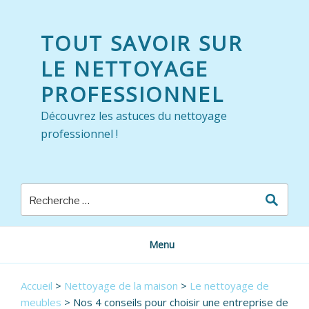
Skip
to
TOUT SAVOIR SUR
content
LE NETTOYAGE
PROFESSIONNEL
Découvrez les astuces du nettoyage
professionnel !
Menu
Accueil
>
Nettoyage de la maison
>
Le nettoyage de
meubles
>
Nos 4 conseils pour choisir une entreprise de