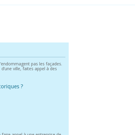
n’endommagent pas les façades.
’une ville, faites appel à des
toriques ?
e faire appel à une entreprise de