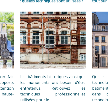
: quelles techniques sont utilisées ?
tout sur
on fait
Les bâtiments historiques ainsi que
Quelle
upports
les monuments ont besoin d'être
technolo
tention
entretenus. Retrouvez les
bâtimen
 haute-
techniques professionnelles
dans c
utilisées pour le…
technol