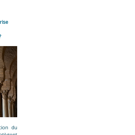
rise
?
tion du
otègent