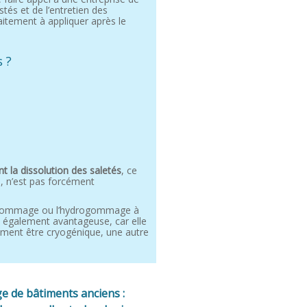
tés et de l’entretien des
raitement à appliquer après le
s ?
t la dissolution des saletés
, ce
, n’est pas forcément
rogommage ou l’hydrogommage à
st également avantageuse, car elle
ement être cryogénique, une autre
e de bâtiments anciens :