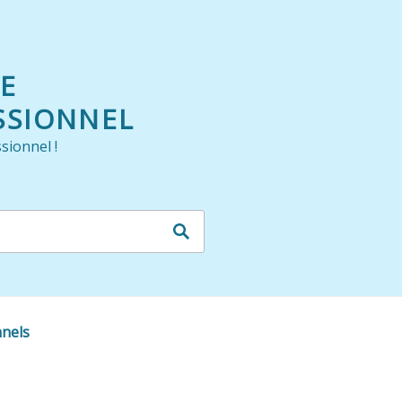
LE
SSIONNEL
sionnel !
nnels