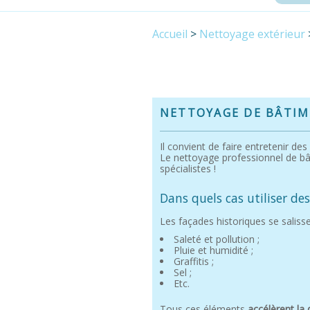
Accueil
>
Nettoyage extérieur
NETTOYAGE DE BÂTIM
Il convient de faire entretenir de
Le nettoyage professionnel de bât
spécialistes !
Dans quels cas utiliser de
Les façades historiques se salisse
Saleté et pollution ;
Pluie et humidité ;
Graffitis ;
Sel ;
Etc.
Tous ces éléments
accélèrent la